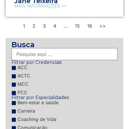
Jane Teixeira
MAIS INFORMAÇÕES >>
1
2
3
4
…
15
16
>>
Busca
Filtrar por Credenciais
ACC
ACTC
MCC
PCC
Filtrar por Especialidades
Bem-estar e saúde
Carreira
Coaching de Vida
Comunicação