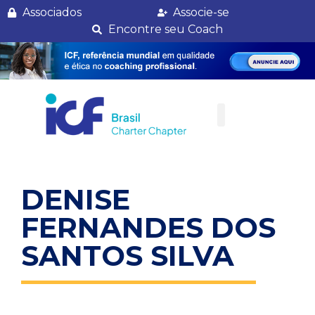
Denise Fernandes dos Santos Silva
Associados
Associe-se
Encontre seu Coach
DENISE
FERNANDES DOS
SANTOS SILVA