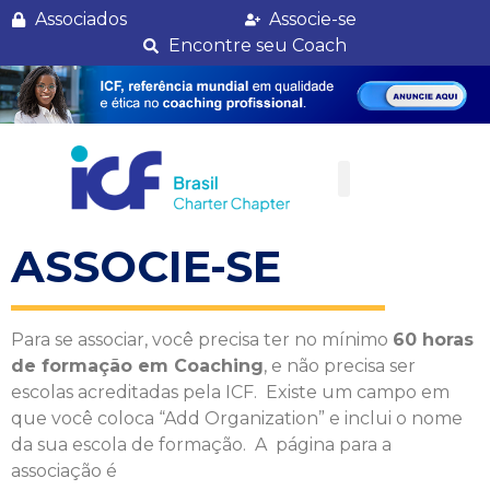
Associação 2025
Associados
Associe-se
Encontre seu Coach
ASSOCIE-SE
Para se associar, você precisa ter no mínimo
60 horas
de formação em Coaching
, e não precisa ser
escolas acreditadas pela ICF. Existe um campo em
que você coloca “Add Organization” e inclui o nome
da sua escola de formação. A página para a
associação é