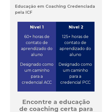
Educação em Coaching Credenciada
pela ICF
Nível 1
Nível 2
60+ horas de
125+ horas de
contato de
contato de
aprendizado do
aprendizado do
aluno
aluno
Designado como
Designado como
um caminho
um caminho
para a
para a
credencial ACC
credencial PCC
Encontre a educação
de coaching certa para