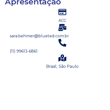
Apresentação
ACC
sara.behmer@blueted.com.br
(11) 99613-6861
,
Brasil
São Paulo