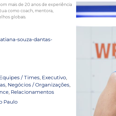
om mais de 20 anos de experiência
Atua como coach, mentora,
lhos globais.
hatiana-souza-dantas-
Equipes / Times
Executivo
,
,
ças
Negócios / Organizações
,
,
nce
Relacionamentos
,
o Paulo