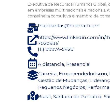
Executiva de Recursos Humanos Global, c
em empresas multinacionais e nacionais. 
conselheira consultiva e membro de conse
thatidantas@hotmail.com
https://www.linkedin.com/in/t
702b931/
(11) 99974-5428
À distancia
Presencial
,
Carreira
Empreendedorismo
,
,
Gestão de Mudanças
Lideran
,
Pequenos Negócios
Performa
,
Brasil
Santana de Parnaíba
Sã
,
,