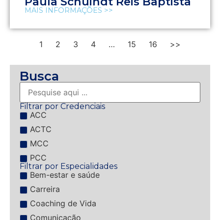
Paula Schuindt Reis Baptista
MAIS INFORMAÇÕES >>
1
2
3
4
…
15
16
>>
Busca
Filtrar por Credenciais
ACC
ACTC
MCC
PCC
Filtrar por Especialidades
Bem-estar e saúde
Carreira
Coaching de Vida
Comunicação