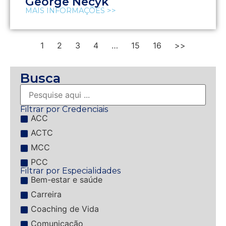
George Necyk
MAIS INFORMAÇÕES >>
1
2
3
4
…
15
16
>>
Busca
Filtrar por Credenciais
ACC
ACTC
MCC
PCC
Filtrar por Especialidades
Bem-estar e saúde
Carreira
Coaching de Vida
Comunicação