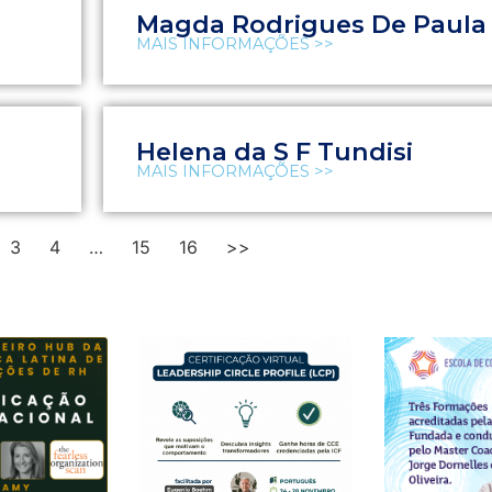
Magda Rodrigues De Paula
MAIS INFORMAÇÕES >>
Helena da S F Tundisi
MAIS INFORMAÇÕES >>
3
4
…
15
16
>>