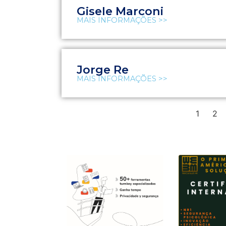
Gisele Marconi
MAIS INFORMAÇÕES >>
Jorge Re
MAIS INFORMAÇÕES >>
1
2