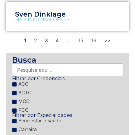
Sven Dinklage
MAIS INFORMAÇÕES >>
1
2
3
4
…
15
16
>>
Busca
Filtrar por Credenciais
ACC
ACTC
MCC
PCC
Filtrar por Especialidades
Bem-estar e saúde
Carreira