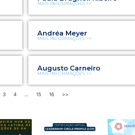
MAIS INFORMAÇÕES >>
Andréa Meyer
MAIS INFORMAÇÕES >>
Augusto Carneiro
MAIS INFORMAÇÕES >>
3
4
…
15
16
>>