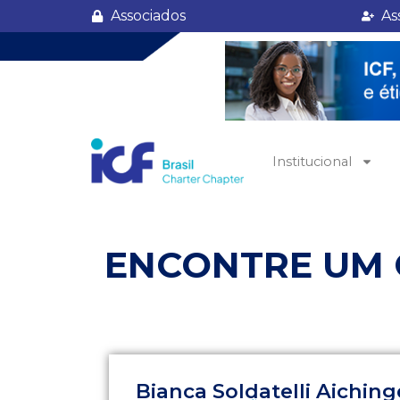
Patricia Müller Buzolin
Associados
As
Institucional
ENCONTRE UM
Bianca Soldatelli Aiching