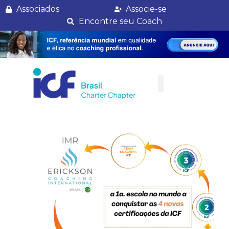
III Jornada de Coaching Capítulo Regional Rio de Janeiro
Associados
Associe-se
Encontre seu Coach