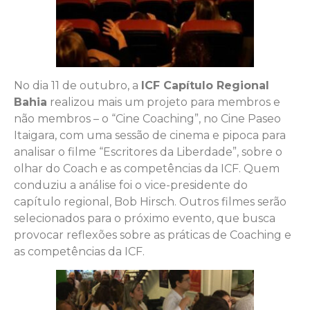
No dia 11 de outubro, a
ICF Capítulo Regional
Bahia
realizou mais um projeto para membros e
não membros – o “Cine Coaching”, no Cine Paseo
Itaigara, com uma sessão de cinema e pipoca para
analisar o filme “Escritores da Liberdade”, sobre o
olhar do Coach e as competências da ICF. Quem
conduziu a análise foi o vice-presidente do
capítulo regional, Bob Hirsch. Outros filmes serão
selecionados para o próximo evento, que busca
provocar reflexões sobre as práticas de Coaching e
as competências da ICF.