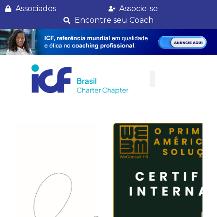
Celebração ICF São Paulo 2019
Associados
Associe-se
Encontre seu Coach