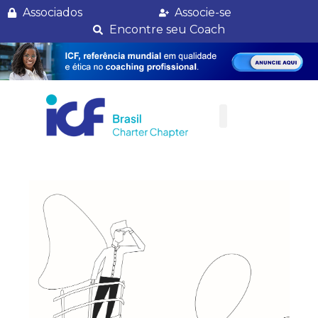
Team Coaching: como pode trazer harmonia ao ambiente corporativo
Associados
Associe-se
Encontre seu Coach