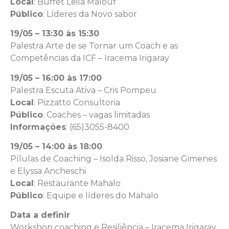
Local
: Buffet Leila Malouf
Público
: Líderes da Novo sabor
19/05 – 13:30 às 15:30
Palestra Arte de se Tornar um Coach e as
Competências da ICF – Iracema Irigaray
19/05 – 16:00 às 17:00
Palestra Escuta Ativa – Cris Pompeu
Local
: Pizzatto Consultoria
Público
: Coaches – vagas limitadas
Informações
: (65)3055-8400
19/05 – 14:00 às 18:00
Pílulas de Coaching – Isolda Risso, Josiane Gimenes
e Elyssa Ancheschi
Local
: Restaurante Mahalo
Público
: Equipe e líderes do Mahalo
Data a definir
Workshop coaching e Resiliência – Iracema Irigaray