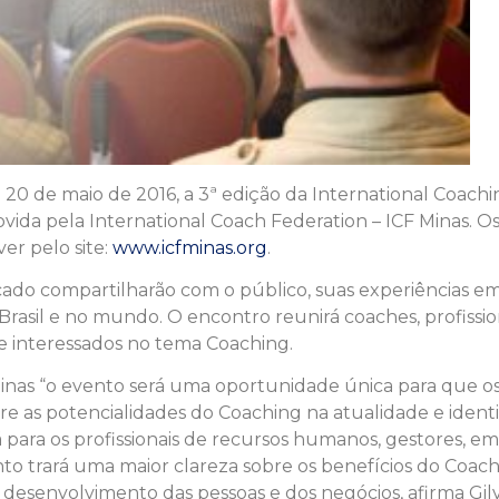
e 20 de maio de 2016, a 3ª edição da International Coach
ida pela International Coach Federation – ICF Minas. Os
er pelo site:
www.icfminas.org
.
cado compartilharão com o público, suas experiências em
rasil e no mundo. O encontro reunirá coaches, profissio
e interessados no tema Coaching.
Minas “o evento será uma oportunidade única para que o
as potencialidades do Coaching na atualidade e identi
Já para os profissionais de recursos humanos, gestores, em
to trará uma maior clareza sobre os benefícios do Coach
esenvolvimento das pessoas e dos negócios, afirma Gilv