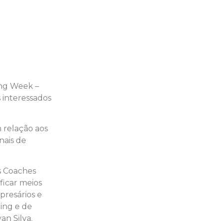
ing Week –
 interessados
 relação aos
nais de
s Coaches
ficar meios
presários e
ing e de
an Silva.