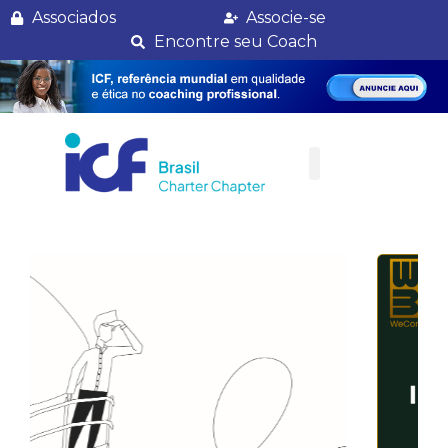
ICF – Renovação em duas parcelas
Associados
Associe-se
Encontre seu Coach