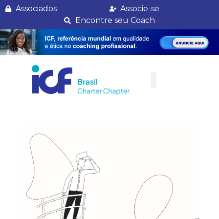
ICF Brasil firma parceria com a Dom Cabral
Associados
Associe-se
Encontre seu Coach