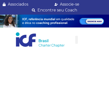
Confira as palestras que serão realizadas pela ICF Brasil no CONARH 2016
Associados
Associe-se
Encontre seu Coach