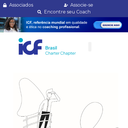
Conheça a parceria da ICF para seguro saúde e outros seguros
Associados
Associe-se
Encontre seu Coach