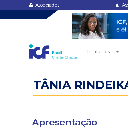
Tânia Rindeika
Associados
As
Institucional
TÂNIA RINDEIK
Apresentação