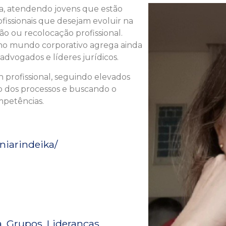
a, atendendo jovens que estão
fissionais que desejam evoluir na
ão ou recolocação profissional.
no mundo corporativo agrega ainda
advogados e líderes jurídicos.
h profissional, seguindo elevados
o dos processos e buscando o
petências.
niarindeika/
a
Grupos
Lideranças
,
,