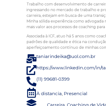
Trabalho com desenvolvimento de carreir
ingressando no mercado de trabalho e pro
carreira, estejam em busca de uma transiç
Minha sólida experiência como advogada 
mais valor aos processos de coaching para 
Associada à ICF, atuo há 5 anos como coac
padrões de qualidade e ética na conduçã
aperfeiçoamento contínuo de minhas com
taniarindeika@uol.com.br
https://www.linkedin.com/in/ta
(11) 99681-0399
À distancia
Presencial
,
Carreira
Coaching de Vid
,