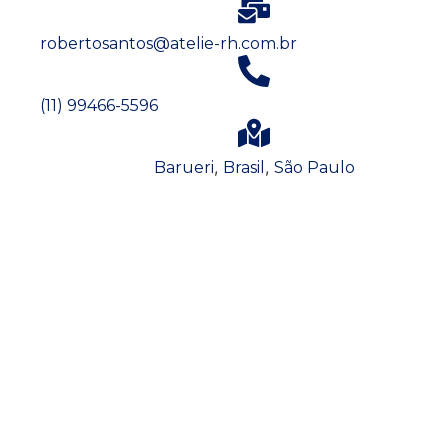
robertosantos@atelie-rh.com.br
(11) 99466-5596
,
,
Barueri
Brasil
São Paulo