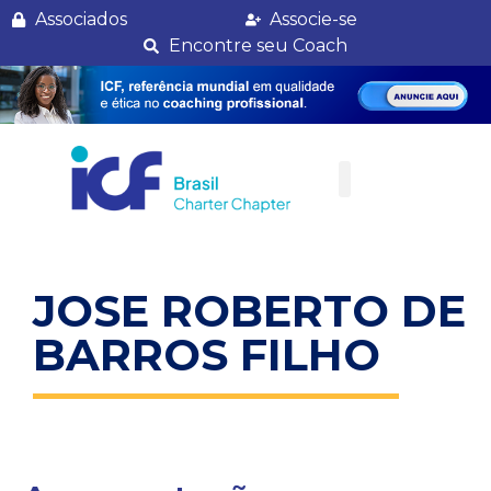
Jose Roberto de Barros Filho
Associados
Associe-se
Encontre seu Coach
JOSE ROBERTO DE
BARROS FILHO