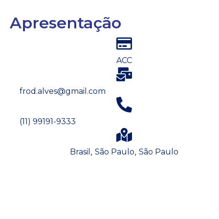
Apresentação
ACC
frod.alves@gmail.com
(11) 99191-9333
,
,
Brasil
São Paulo
São Paulo