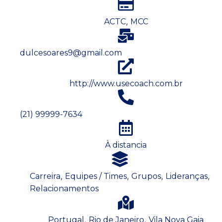
,
ACTC
MCC
dulcesoares9@gmail.com
http://www.usecoach.com.br
(21) 99999-7634
À distancia
,
,
,
,
Carreira
Equipes / Times
Grupos
Lideranças
Relacionamentos
,
,
Portugal
Rio de Janeiro
Vila Nova Gaia