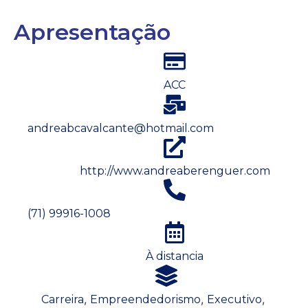
Apresentação
ACC
andreabcavalcante@hotmail.com
http://www.andreaberenguer.com
(71) 99916-1008
À distancia
,
,
,
Carreira
Empreendedorismo
Executivo